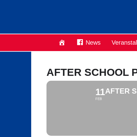
Startseite
News
Veransta
AFTER SCHOOL 
11
AFTER 
FEB