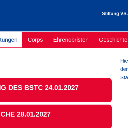
Stiftung VS
ltungen
Corps
Ehrenobristen
Geschichte
Hie
der
Sta
 DES BSTC 24.01.2027
HE 28.01.2027