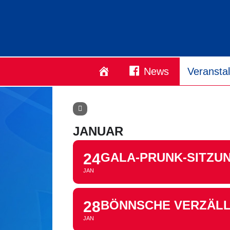
Startseite
News
Veransta
JANUAR
24
GALA-PRUNK-SITZUNG
JAN
28
BÖNNSCHE VERZÄLLC
JAN