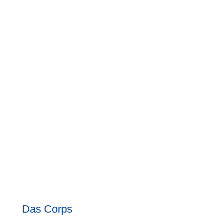
Schweiß fließen. Und was wäre das alles ohne den
entsprechenden Beritt, für den wir früher Heinz
Hermanns und dem Domhof und nun Dirk
Schneider und dem Broichhof danken müssen.
Das Corps