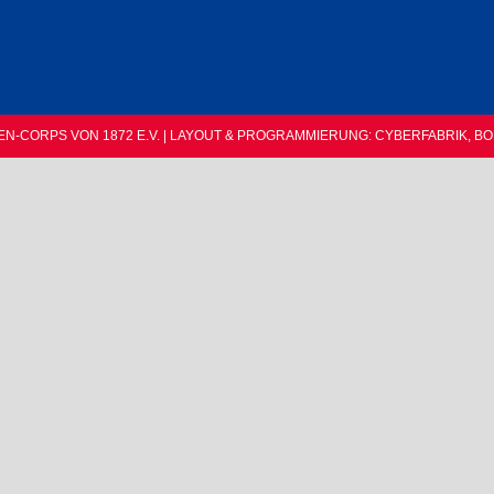
EN-CORPS VON 1872 E.V. | LAYOUT & PROGRAMMIERUNG:
CYBERFABRIK, B