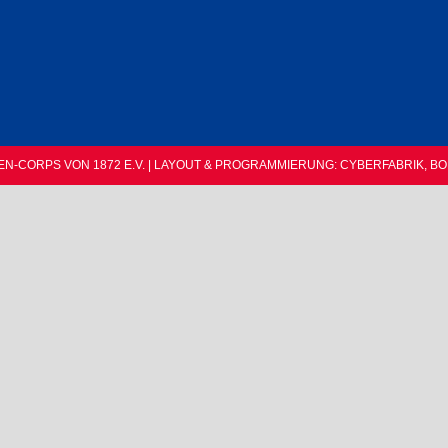
EN-CORPS VON 1872 E.V. | LAYOUT & PROGRAMMIERUNG:
CYBERFABRIK, B